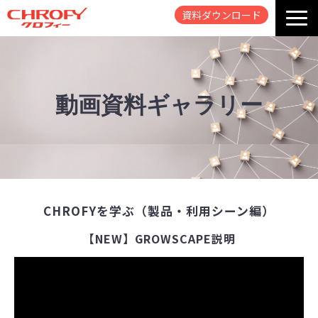
資料ダウンロード
TOP
Information & Tips
動画資料ギャラリー
動画・資料ギャラリー
パートナー
会社概要
よくあるご質問
CHROFYを学ぶ（製品・利用シーン編）
【NEW】GROWSCAPE説明